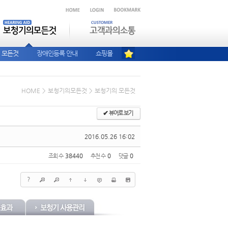
 모든것
장애인등록 안내
쇼핑몰
HOME
>
보청기의모든것
>
보청기의 모든것
✔
뷰어로 보기
2016.05.26 16:02
조회 수
38440
추천 수
0
댓글
0
?