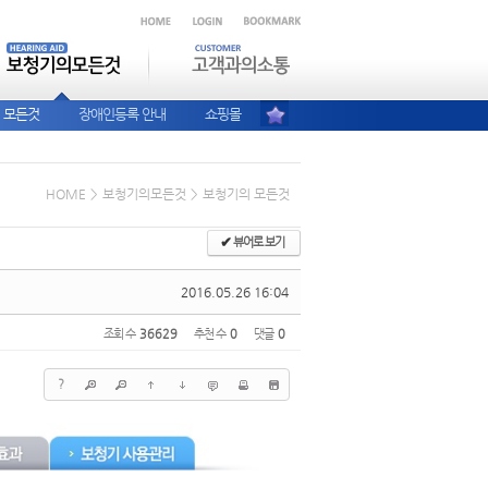
 모든것
장애인등록 안내
쇼핑몰
HOME
>
보청기의모든것
>
보청기의 모든것
✔
뷰어로 보기
2016.05.26 16:04
조회 수
36629
추천 수
0
댓글
0
?