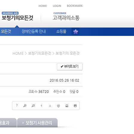
 모든것
장애인등록 안내
쇼핑몰
HOME
>
보청기의모든것
>
보청기의 모든것
✔
뷰어로 보기
2016.05.26 16:02
조회 수
36720
추천 수
0
댓글
0
?