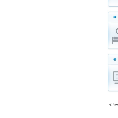
« Pre