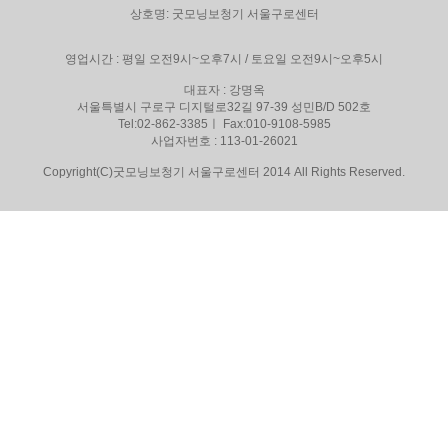
상호명: 굿모닝보청기 서울구로센터
영업시간 : 평일 오전9시~오후7시 / 토요일 오전9시~오후5시
대표자 : 강명옥
서울특별시 구로구 디지털로32길 97-39 성민B/D 502호
Tel:02-862-3385ㅣ Fax:010-9108-5985
사업자번호 : 113-01-26021
Copyright(C)굿모닝보청기 서울구로센터 2014 All Rights Reserved.